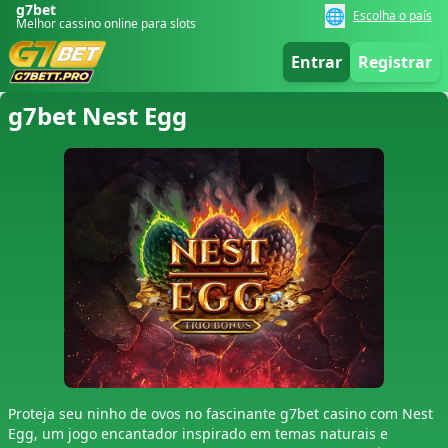
g7bet
🌐
Escolha o país
Melhor cassino online para slots
Entrar
Registrar
g7bet Nest Egg
Proteja seu ninho de ovos no fascinante g7bet casino com Nest
Egg, um jogo encantador inspirado em temas naturais e