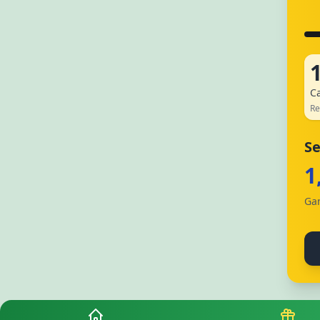
C
Re
Se
1
Ga